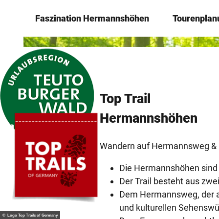
Z
Faszination ­Hermannshöhen
Tourenplan
u
m
I
n
h
a
Top Trail
l
t
Hermanns­höhen
Wandern auf ­Hermannsweg &
Die Hermannshöhen sind 
Der Trail besteht aus zwei
Dem Hermannsweg, der als
und kulturellen ­Sehensw
© Logo Top Trails of Germany