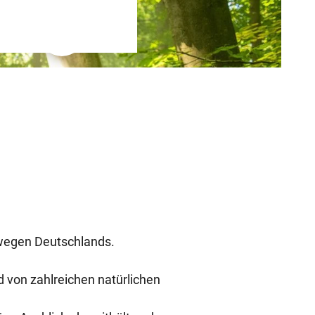
T
Merkzettel
Suche
e
i
l
e
n
wegen Deutschlands.
von zahlreichen natürlichen