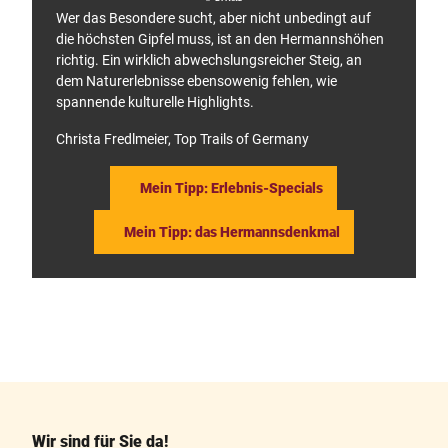
Wer das Besondere sucht, aber nicht unbedingt auf
die höchsten Gipfel muss, ist an den Hermannshöhen
richtig. Ein wirklich abwechslungsreicher Steig, an
dem Naturerlebnisse ebensowenig fehlen, wie
spannende kulturelle Highlights.
Christa Fredlmeier, Top Trails of Germany
Mein Tipp: Erlebnis-Specials
Mein Tipp: das Hermannsdenkmal
F
P
a
i
c
n
e
t
b
e
o
r
o
e
k
s
Wir sind für Sie da!