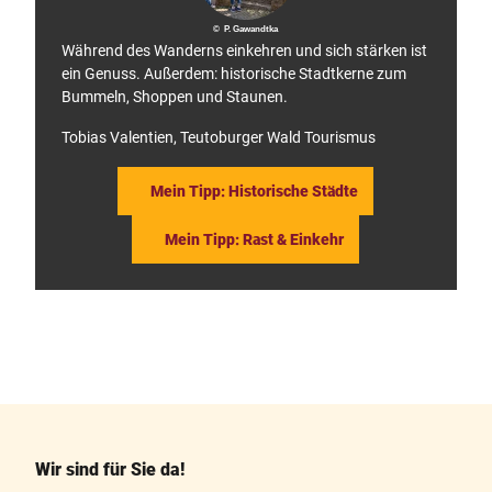
y
© P. Gawandtka
Während des Wanderns einkehren und sich stärken ist
ein Genuss. Außerdem: historische Stadtkerne zum
Bummeln, Shoppen und Staunen.
Tobias Valentien, Teutoburger Wald Tourismus
Mein Tipp: Historische Städte
Mein Tipp: Rast & Einkehr
F
P
a
i
c
n
e
t
b
e
o
r
o
e
k
s
Wir sind für Sie da!
t