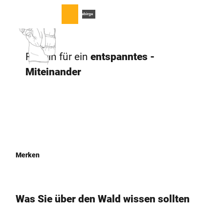
Z
u
T
© Naturpark Teutoburger Wald/Eggegebirge
Merkzettel
Suche
Menü
m
e
I
i
n
l
Regeln für ein
­entspanntes ­
h
e
a
n
Miteinander
l
t
Merken
Was Sie über den Wald ­wissen sollten