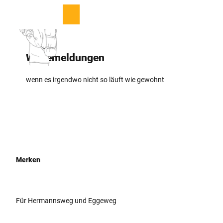
Z
u
T
Merkzettel
Suche
Menü
m
e
I
i
n
l
Wegemeldungen
h
e
a
n
l
wenn es irgendwo nicht so ­läuft wie gewohnt
t
Merken
Für Hermannsweg ­und Eggeweg