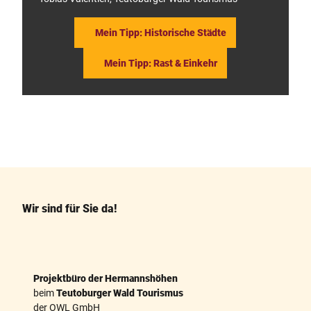
Mein Tipp: Historische Städte
Mein Tipp: Rast & Einkehr
F
P
a
i
c
n
e
t
b
e
o
r
o
e
k
s
Wir sind für Sie da!
t
Projektbüro der Hermannshöhen
beim
Teutoburger Wald Tourismus
der OWL GmbH