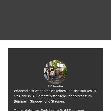
T
o
p
T
r
Die besten
© Te
a
utob
Wanderwege
urger
i
Wald
touris
l
mus,
Micha
s
el Mü
nch
o
f
G
e
r
m
a
n
y
© P. Gawandtka
Während des Wanderns einkehren und sich stärken ist
ein Genuss. Außerdem: historische Stadtkerne zum
Bummeln, Shoppen und Staunen.
Tobias Valentien, Teutoburger Wald Tourismus