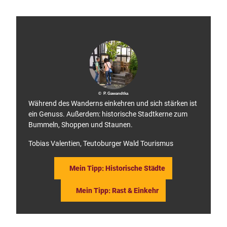
touris
l
mus,
Micha
s
el Mü
nch
o
f
G
e
r
m
a
n
y
© P. Gawandtka
Während des Wanderns einkehren und sich stärken ist
ein Genuss. Außerdem: historische Stadtkerne zum
Bummeln, Shoppen und Staunen.
Tobias Valentien, Teutoburger Wald Tourismus
Mein Tipp: Historische Städte
Mein Tipp: Rast & Einkehr