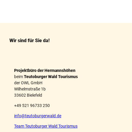
F
P
a
i
c
n
e
t
b
e
o
r
o
e
k
s
Wir sind für Sie da!
t
Projektbüro der Hermannshöhen
beim
Teutoburger Wald Tourismus
der OWL GmbH
Wilhelmstraße 1b
33602 Bielefeld
+49 521 96733 250
info@teutoburgerwald.de
Team Teutoburger Wald Tourismus