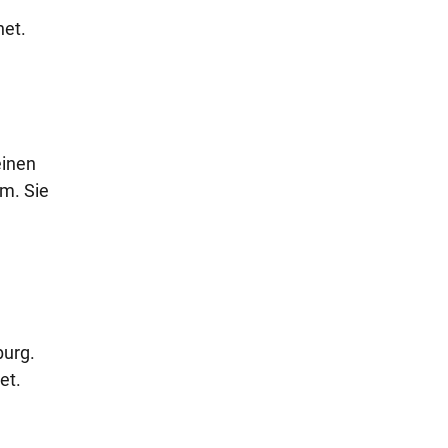
net.
einen
m. Sie
burg.
et.