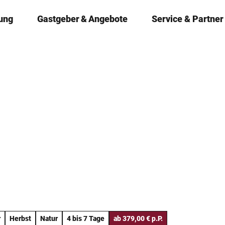
ung
Gastgeber & Angebote
Service & Partner
r
Herbst
Natur
4 bis 7 Tage
ab 379,00 € p.P.