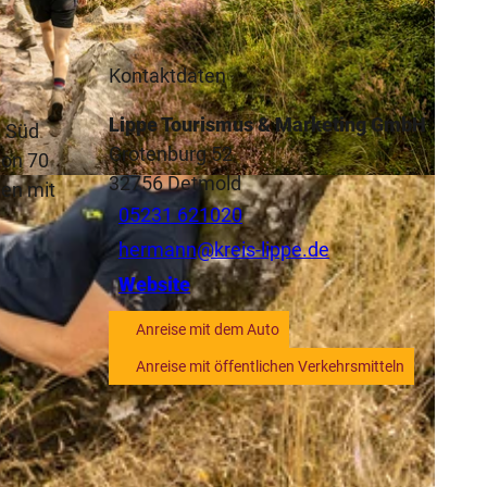
Kontaktdaten
Lippe Tourismus & Marketing GmbH
h Süd
Grotenburg 52
von 70
32756
Detmold
en mit
05231 621020
hermann@kreis-lippe.de
Website
Anreise mit dem Auto
Anreise mit öffentlichen Verkehrsmitteln