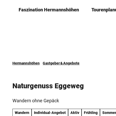
Z
Faszination ­Hermannshöhen
Tourenplan
u
m
I
n
h
a
l
t
Hermannshöhen
Gastgeber & Angebote
Naturgenuss Eggeweg
Wandern ohne Gepäck
Wandern
Individual-Angebot
Aktiv
Frühling
Somme