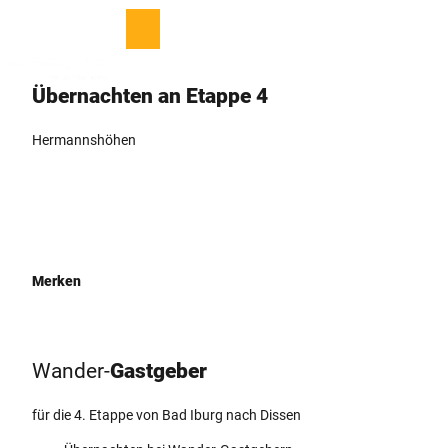
Z
© Eventhaus Schamin
u
T
Merkzettel
Suche
Menü
m
e
I
i
Übernachten ­an Etappe 4
n
l
h
e
a
n
Hermannshöhen
l
t
Merken
Wander-
­Gastgeber
für die 4. Etappe
von Bad Iburg nach Dissen