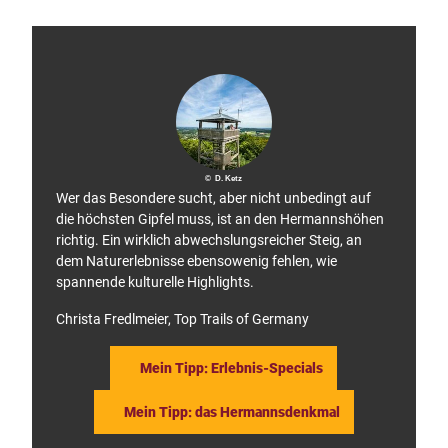
smus
a
/ D. K
t
n
u
etz
g
k
b
e
a
g
n
e
n
n
m
ü
a
b
n
e
s
r
i
.
c
h
© D. Ketz
n
Wer das Besondere sucht, aber nicht unbedingt auf
a
die höchsten Gipfel muss, ist an den Hermannshöhen
c
richtig. Ein wirklich abwechslungsreicher Steig, an
h
e
dem Naturerlebnisse ebensowenig fehlen, wie
i
spannende kulturelle Highlights.
n
e
r
Christa Fredlmeier, Top Trails of Germany
W
a
n
Mein Tipp: Erlebnis-Specials
d
e
r
Mein Tipp: das Hermannsdenkmal
u
n