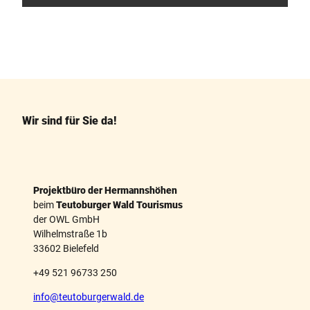
g
g
u
t
e
F
P
r
a
i
h
c
n
o
e
t
l
b
e
o
r
e
o
e
n
k
s
.
Wir sind für Sie da!
t
Projektbüro der Hermannshöhen
beim
Teutoburger Wald Tourismus
der OWL GmbH
Wilhelmstraße 1b
33602 Bielefeld
+49 521 96733 250
info@teutoburgerwald.de