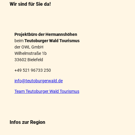
k
s
Wir sind für Sie da!
t
Projektbüro der Hermannshöhen
beim
Teutoburger Wald Tourismus
der OWL GmbH
Wilhelmstraße 1b
33602 Bielefeld
+49 521 96733 250
info@teutoburgerwald.de
Team Teutoburger Wald Tourismus
Infos zur Region