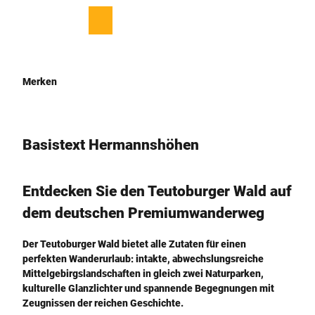
Z
© Teutoburger Wald Tourismus, D. Ketz
u
T
Merkzettel
Suche
Menü
m
e
I
i
n
l
h
e
Merken
a
n
l
t
Basistext Hermannshöhen
Entdecken Sie den Teutoburger Wald auf
dem deutschen Premiumwanderweg
Der Teutoburger Wald bietet alle Zutaten für einen
perfekten Wanderurlaub: intakte, abwechslungsreiche
Mittelgebirgslandschaften in gleich zwei Naturparken,
kulturelle Glanzlichter und spannende Begegnungen mit
Zeugnissen der reichen Geschichte.