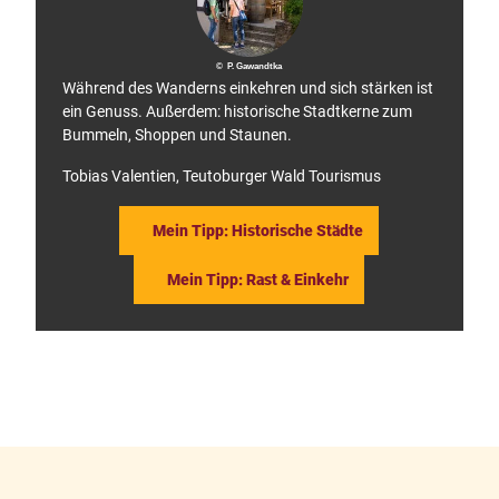
a
n
y
© P. Gawandtka
Während des Wanderns einkehren und sich stärken ist
ein Genuss. Außerdem: historische Stadtkerne zum
Bummeln, Shoppen und Staunen.
Tobias Valentien, Teutoburger Wald Tourismus
Mein Tipp: Historische Städte
Mein Tipp: Rast & Einkehr
F
P
a
i
c
n
e
t
b
e
o
r
o
e