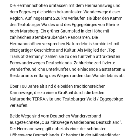
Die Hermannshöhen umfassen mit dem Hermannsweg und
dem Eggeweg die beiden bekanntesten Wanderwege dieser
Region. Auf insgesamt 226 km verlaufen sie über den Kamm
des Teutoburger Waldes und des Eggegebirges von Rheine
nach Marsberg. Ein grüner Saumpfad in der Höhe mit
zahlreichen atemberaubenden Panoramen. Die
Hermannshöhen versprechen Naturerlebnis kombiniert mit
einzigartiger Geschichte und Kultur. Als Mitglied der „Top
Trails of Germany“ zählen sie zu den fünfzehn attraktivsten
Fernwanderwegen Deutschlands. Zahlreiche zertifizierte
wanderfreundliche Unterkünfte und einladende Gaststätten &
Restaurants entlang des Weges runden das Wanderlebnis ab.
Über 100 Jahre alt sind die beiden traditionsreichen
Kammwege, die zu einem Großteil durch die beiden
Naturparke TERRA.vita und Teutoburger Wald / Eggegebirge
verlaufen.
Beide Wege sind vom Deutschen Wanderverband
ausgezeichnete „Qualitätswege Wanderbares Deutschland“.
Der Hermannsweg gilt dabei als einer der schönsten
Höhenwege Deutschlands. Er beginnt in der Münsterländer