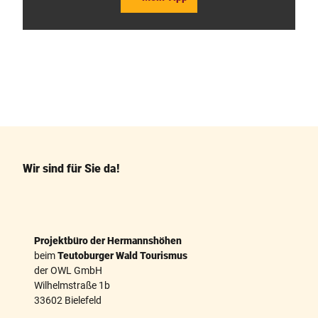
F
P
a
i
c
n
e
t
b
e
o
r
o
e
k
s
Wir sind für Sie da!
t
Projektbüro der Hermannshöhen
beim
Teutoburger Wald Tourismus
der OWL GmbH
Wilhelmstraße 1b
33602 Bielefeld