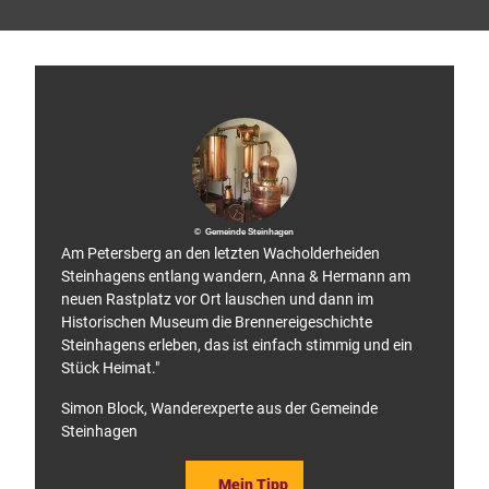
© Gu
P
drun
Kaise
i
r
l
g
e
r
w
e
g
© Gemeinde Steinhagen
Am Petersberg an den letzten Wacholderheiden
Steinhagens entlang wandern, Anna & Hermann am
neuen Rastplatz vor Ort lauschen und dann im
Historischen Museum die Brennereigeschichte
Steinhagens erleben, das ist einfach stimmig und ein
Stück Heimat."
Simon Block, Wanderexperte aus der Gemeinde
Steinhagen
Mein Tipp