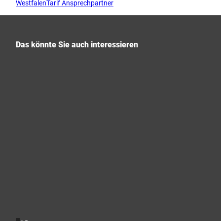
WestfalenTarif Ansprechpartner
Das könnte Sie auch interessieren
P
r
i
v
a
Detmold