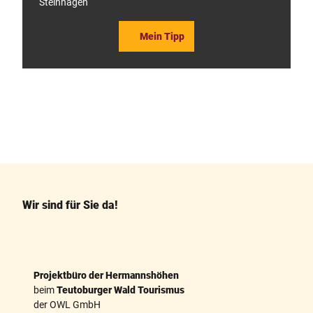
Steinhagen
Mein Tipp
F
P
a
i
c
n
e
t
b
e
o
r
o
e
k
s
Wir sind für Sie da!
t
Projektbüro der Hermannshöhen
beim
Teutoburger Wald Tourismus
der OWL GmbH