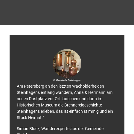
l
t
e
r
Paderborn
© Gu
P
drun
Kaise
i
r
l
g
e
r
w
e
g
© Gemeinde Steinhagen
Am Petersberg an den letzten Wacholderheiden
Steinhagens entlang wandern, Anna & Hermann am
neuen Rastplatz vor Ort lauschen und dann im
Historischen Museum die Brennereigeschichte
Steinhagens erleben, das ist einfach stimmig und ein
Stück Heimat."
Simon Block, Wanderexperte aus der Gemeinde