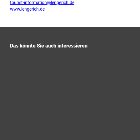
tourist-information@lengerich.de
www.lengerich.de
Das könnte Sie auch interessieren
P