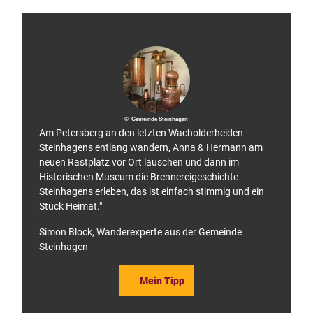
g
e
r
w
e
g
© Gemeinde Steinhagen
Am Petersberg an den letzten Wacholderheiden
Steinhagens entlang wandern, Anna & Hermann am
neuen Rastplatz vor Ort lauschen und dann im
Historischen Museum die Brennereigeschichte
Steinhagens erleben, das ist einfach stimmig und ein
Stück Heimat."
Simon Block, Wanderexperte aus der Gemeinde
Steinhagen
Mein Tipp