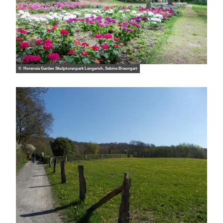
© Horensia Garden Skulpturenpark Lengerich, Sabine Braungart