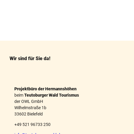
F
P
a
i
c
n
e
t
b
e
o
r
o
e
k
s
Wir sind für Sie da!
t
Projektbüro der Hermannshöhen
beim
Teutoburger Wald Tourismus
der OWL GmbH
Wilhelmstraße 1b
33602 Bielefeld
+49 521 96733 250