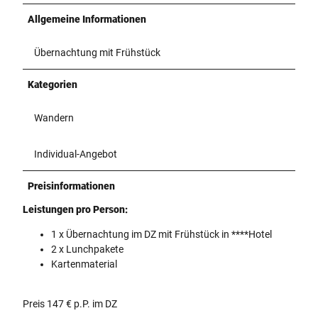
e
n
Allgemeine Informationen
i
D
I
ö
b
Übernachtung mit Frühstück
r
b
e
e
n
Kategorien
n
t
b
h
Wandern
ü
e
r
r
Individual-Angebot
e
K
n
l
Preisinformationen
i
p
Leistungen pro Person:
p
e
1 x Übernachtung im DZ mit Frühstück in ****Hotel
n
2 x Lunchpakete
Kartenmaterial
Preis 147 € p.P. im DZ