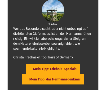
© D. Ketz
Wer das Besondere sucht, aber nicht unbedingt auf
die höchsten Gipfel muss, ist an den Hermannshöhen
richtig. Ein wirklich abwechslungsreicher Steig, an
dem Naturerlebnisse ebensowenig fehlen, wie
spannende kulturelle Highlights.
Christa Fredlmeier, Top Trails of Germany
Mein Tipp: Erlebnis-Specials
Mein Tipp: das Hermannsdenkmal
F
P