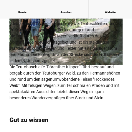
1 Ü/F im DZ, 2 Lunchpaket, Kartenmaterial
Route
Anrufen
Website
Erleben Sie in Ibbenbüren Wandervergnügen pur bei
erlebnisreichen Wanderungen auf zwei Teutoschleifen, den
Premiumwanderwegen im Tecklenburger Land.
Die Teutoschleife "Heiliges Meer" verläuft durch das
gleichnamige Naturschutzgebiet und ist ein steigungsarmer
Wanderweg durch Wiesen und Felder mit einzigartiger Flora
H
und Fauna. Die Highlights an der Strecke sind die Erdfallseen
e
in dem Natuschutzgebiet.
i
Die Teutobuschleife "Dörenther Klippen" führt bergauf und
W
l
bergab durch den Teutoburger Wald, zu den Hermannshöhen
a
i
und rund um den sagenumwobendene Felsen "Hockendes
n
g
Weib". Mit felsigen Wegen, zum Teil schmalen Pfaden und mit
d
e
spektakulären Aussichten bietet dieser Weg ein ganz
e
s
besonderes Wandervergnügen über Stock und Stein.
r
M
n
e
a
e
n
Gut zu wissen
r
d
b
e