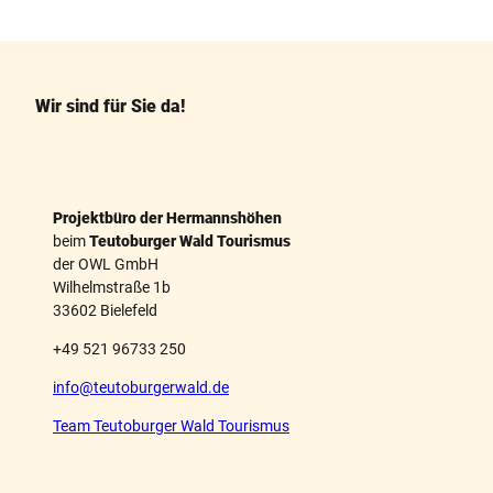
a
i
c
n
e
t
b
e
o
r
o
e
k
s
Wir sind für Sie da!
t
Projektbüro der Hermannshöhen
beim
Teutoburger Wald Tourismus
der OWL GmbH
Wilhelmstraße 1b
33602 Bielefeld
+49 521 96733 250
info@teutoburgerwald.de
Team Teutoburger Wald Tourismus