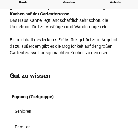
Haus Kanne bietet Ruhe am Ortsrand von Bad Driburg,
Route
Anrufen
Website
gemütliche Zimmer, Frühstücksbuffet und hausgemachten
Kuchen auf der Gartenterrasse.
Das Haus Kanne liegt landschaftlich sehr schön, die
Umgebung lädt zu Ausflügen und Wanderungen ein.
Ein reichhaltiges leckeres Frühstück gehört zum Angebot
dazu, außerdem gibt es die Möglichkeit auf der großen
Gartenterasse hausgemachten Kuchen zu genießen.
Gut zu wissen
Eignung (Zielgruppe)
Senioren
Familien