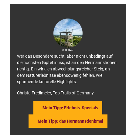
u
etz
b
© D. Ketz
Wer das Besondere sucht, aber nicht unbedingt auf
die höchsten Gipfel muss, ist an den Hermannshöhen
richtig. Ein wirklich abwechslungsreicher Steig, an
dem Naturerlebnisse ebensowenig fehlen, wie
spannende kulturelle Highlights.
Christa Fredlmeier, Top Trails of Germany
Mein Tipp: Erlebnis-Specials
Mein Tipp: das Hermannsdenkmal