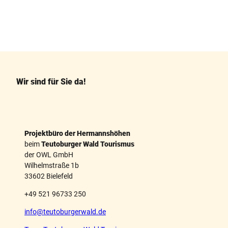
F
P
a
i
c
n
e
t
b
e
o
r
o
e
k
s
Wir sind für Sie da!
t
Projektbüro der Hermannshöhen
beim
Teutoburger Wald Tourismus
der OWL GmbH
Wilhelmstraße 1b
33602 Bielefeld
+49 521 96733 250
info@teutoburgerwald.de