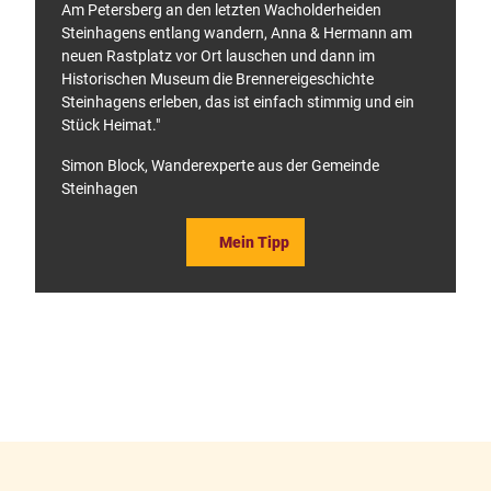
Am Petersberg an den letzten Wacholderheiden
Steinhagens entlang wandern, Anna & Hermann am
neuen Rastplatz vor Ort lauschen und dann im
Historischen Museum die Brennereigeschichte
Steinhagens erleben, das ist einfach stimmig und ein
Stück Heimat."
Simon Block, Wanderexperte aus der Gemeinde
Steinhagen
Mein Tipp
F
P
a
i
c
n
e
t
b
e
o
r
o
e