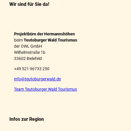
k
s
Wir sind für Sie da!
t
Projektbüro der Hermannshöhen
beim
Teutoburger Wald Tourismus
der OWL GmbH
Wilhelmstraße 1b
33602 Bielefeld
+49 521 96733 250
info@teutoburgerwald.de
Team Teutoburger Wald Tourismus
Infos zur Region