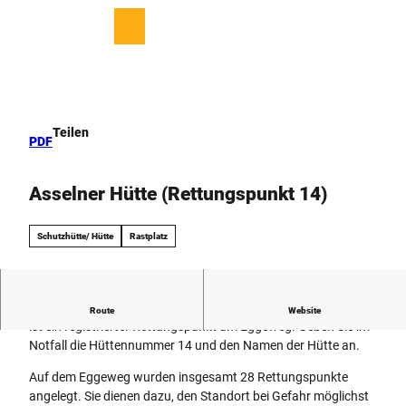
Z
u
T
Merkzettel
Suche
Menü
m
e
I
i
n
l
h
e
a
n
Teilen
PDF
l
t
Asselner Hütte (Rettungspunkt 14)
Schutzhütte/ Hütte
Rastplatz
Frei zugängliche Schutzhütte am Eggeweg. Die Asselner Hütte
Route
Website
ist ein registrierter Rettungspunkt am Eggeweg. Geben Sie im
Notfall die Hüttennummer 14 und den Namen der Hütte an.
Auf dem Eggeweg wurden insgesamt 28 Rettungspunkte
angelegt. Sie dienen dazu, den Standort bei Gefahr möglichst