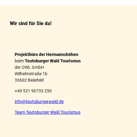
e
t
b
e
o
r
o
e
k
s
Wir sind für Sie da!
t
Projektbüro der Hermannshöhen
beim
Teutoburger Wald Tourismus
der OWL GmbH
Wilhelmstraße 1b
33602 Bielefeld
+49 521 96733 250
info@teutoburgerwald.de
Team Teutoburger Wald Tourismus