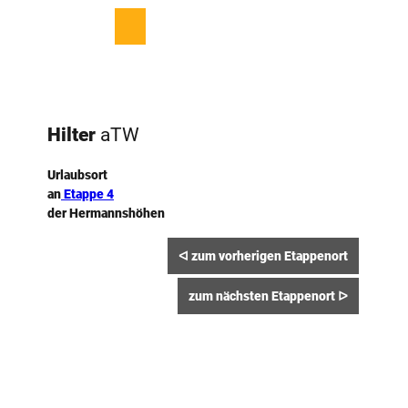
Z
u
T
© Gemeinde Hilter, Helmut Schmidt
Merkzettel
Suche
Menü
m
e
I
i
n
l
h
e
a
n
Hilter
aTW
l
t
Urlaubsort
an
Etappe 4
der ­Hermannshöhen
ᐊ zum vorherigen Etappenort
zum nächsten Etappenort ᐅ