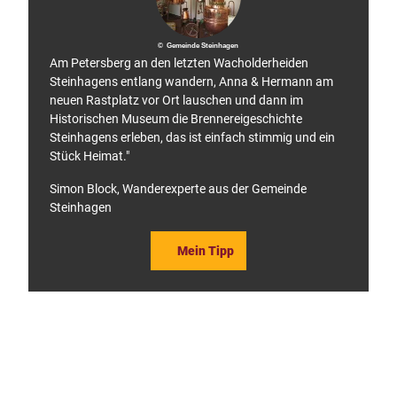
© Gemeinde Steinhagen
Am Petersberg an den letzten Wacholderheiden
Steinhagens entlang wandern, Anna & Hermann am
neuen Rastplatz vor Ort lauschen und dann im
Historischen Museum die Brennereigeschichte
Steinhagens erleben, das ist einfach stimmig und ein
Stück Heimat."
Simon Block, Wanderexperte aus der Gemeinde
Steinhagen
Mein Tipp
F
P
a
i
c
n