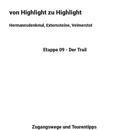
von Highlight zu Highlight
Hermannsdenkmal, Externsteine, Velmerstot
Etappe 09 - Der Trail
H
e
r
D
m
e
a
t
m
n
© Te
19,10
utob
o
km
urger
n
Wald
l
Touri
smus,
s
d
D. Ke
Zugangswege und Tourentipps
tz
h