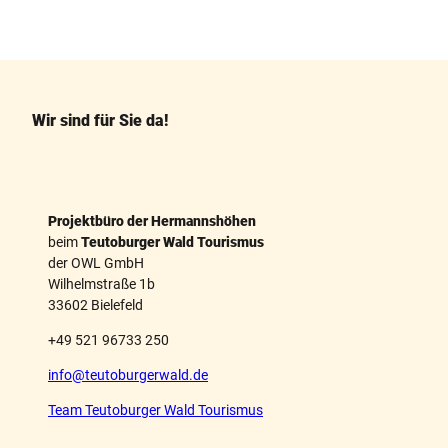
F
P
a
i
c
n
e
t
b
e
o
r
o
e
k
s
Wir sind für Sie da!
t
Projektbüro der Hermannshöhen
beim
Teutoburger Wald Tourismus
der OWL GmbH
Wilhelmstraße 1b
33602 Bielefeld
+49 521 96733 250
info@teutoburgerwald.de
Team Teutoburger Wald Tourismus