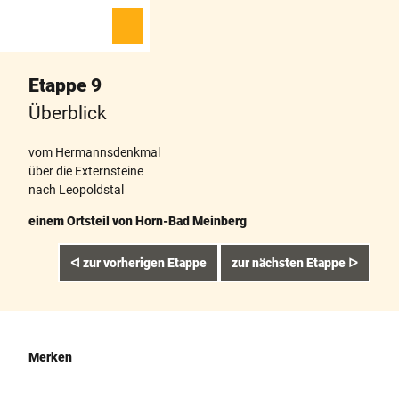
Z
u
T
Merkzettel
Suche
Menü
m
e
I
i
Etappe 9
n
l
h
e
Überblick
a
n
l
vom Hermannsdenkmal
t
über die Externsteine
nach Leopoldstal
einem Ortsteil von Horn-Bad Meinberg
ᐊ zur vorherigen Etappe
zur nächsten Etappe ᐅ
Merken