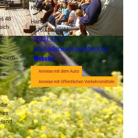
lwarte
Kontaktdaten
us 48
Hangsteinstrasse
sich
32760
Detmold
ur
05231 47171
info@adlerwarte-berlebeck.de
 einem
Website
Anreise mit dem Auto
die
Anreise mit öffentlichen Verkehrsmitteln
 die
ches
 Hand