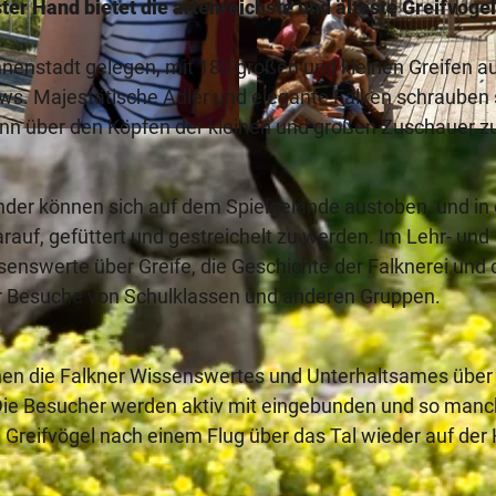
ter Hand bietet die artenreichste und älteste Greifvoge
nnenstadt gelegen, mit 180 großen und kleinen Greifen a
ows. Majestätische Adler und elegante Falken schrauben 
nn über den Köpfen der kleinen und großen Zuschauer z
© A. Hub, Tourist-Information Lippe & Detmold
nder können sich auf dem Spielgelände austoben, und in
uf, gefüttert und gestreichelt zu werden. Im Lehr- und
enswerte über Greife, die Geschichte der Falknerei und 
ür Besuche von Schulklassen und anderen Gruppen.
enen die Falkner Wissenswertes und Unterhaltsames über
 Die Besucher werden aktiv mit eingebunden und so man
e Greifvögel nach einem Flug über das Tal wieder auf der