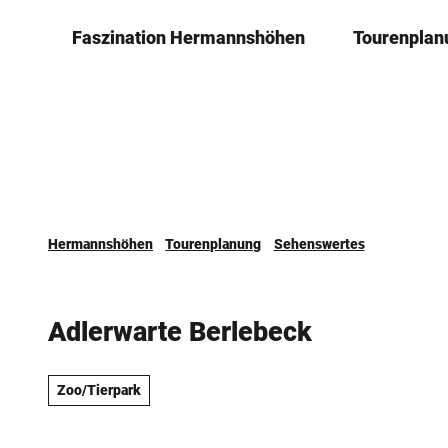
Z
Faszination ­Hermannshöhen
Tourenplan
u
m
I
n
h
a
l
t
Hermannshöhen
Tourenplanung
Sehenswertes
Adlerwarte Berlebeck
Zoo/Tierpark