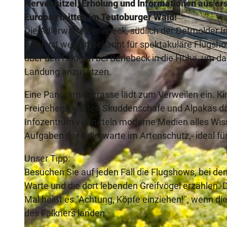
Nervenkitzel, Erholung und Informationen aus ers
Europas mitten im Teutoburger Wald!
Die Adlerwarte Berlebeck, südlich der Detmolder I
Arten ist weithin bekannt für spektakuläre Flugsh
über den Hängen bei Berlebeck in die Höhe, um da
© A. Hub, Tourist-Information Lippe & Detmold
Landung anzusetzen.
Eine Panoramaterrasse lädt zum Verweilen ein. Ki
Freigehege warten Skuddenschafe und Alpakas dara
Infozentrum vermitteln moderne Medien alles Wiss
Aufgaben der Adlerwarte im Artenschutz,- ideal f
Unser Tipp:
Besuchen Sie auf jeden Fall die Flugshows, bei d
Warte und die dort lebenden Greifvögel erzählen.
Mal heißt es "Achtung, Köpfe einziehen!", wenn di
des Falkners landen.