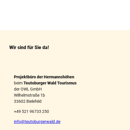
F
P
a
i
c
n
e
t
b
e
o
r
o
e
k
s
Wir sind für Sie da!
t
Projektbüro der Hermannshöhen
beim
Teutoburger Wald Tourismus
der OWL GmbH
Wilhelmstraße 1b
33602 Bielefeld
+49 521 96733 250
info@teutoburgerwald.de