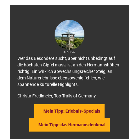
/ D. K
u
etz
b
© D. Ketz
Wer das Besondere sucht, aber nicht unbedingt auf
die höchsten Gipfel muss, ist an den Hermannshöhen
richtig. Ein wirklich abwechslungsreicher Steig, an
dem Naturerlebnisse ebensowenig fehlen, wie
spannende kulturelle Highlights.
Christa Fredlmeier, Top Trails of Germany
Mein Tipp: Erlebnis-Specials
Mein Tipp: das Hermannsdenkmal