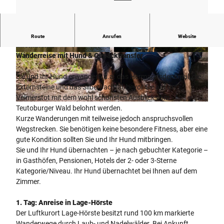
3x ÜF, 2x Lunchpaket, Hundepauschale, Gepäcktransport,
Route
Anrufen
Website
Infomaterial
Wanderreise mit Hund & Gepäcktransfer
© Tourismus NRW e.V.
© Tourismus NRW e.V.
Sie und Ihr Hund erwandern u.a. das Hermannsdenkmal, die
Externsteine und das Silberbachtal, bevor Sie auf der
Velmerstot mit dem wohl schönsten Ausblick vom
© ©Kzenon - stock.adobe.com
Teutoburger Wald belohnt werden.
Kurze Wanderungen mit teilweise jedoch anspruchsvollen
Wegstrecken. Sie benötigen keine besondere Fitness, aber eine
gute Kondition sollten Sie und Ihr Hund mitbringen.
Sie und Ihr Hund übernachten – je nach gebuchter Kategorie –
in Gasthöfen, Pensionen, Hotels der 2- oder 3-Sterne
Kategorie/Niveau. Ihr Hund übernachtet bei Ihnen auf dem
Zimmer.
1. Tag: Anreise in Lage-Hörste
Der Luftkurort Lage-Hörste besitzt rund 100 km markierte
Wanderwege durch Laub- und Nadelwälder. Bei Ankunft