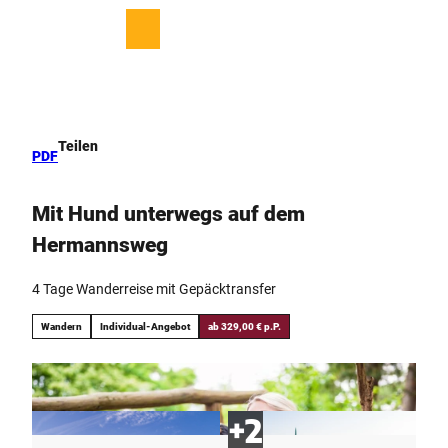
Z
u
T
Merkzettel
Suche
Menü
m
e
I
i
n
l
h
e
a
n
Teilen
PDF
l
t
Mit Hund unterwegs auf dem
Hermannsweg
4 Tage Wanderreise mit Gepäcktransfer
Wandern
Individual-Angebot
ab 329,00 € p.P.