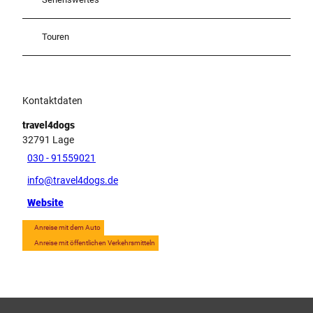
Touren
Kontaktdaten
travel4dogs
32791
Lage
030 - 91559021
info@travel4dogs.de
Website
Anreise mit dem Auto
Anreise mit öffentlichen Verkehrsmitteln