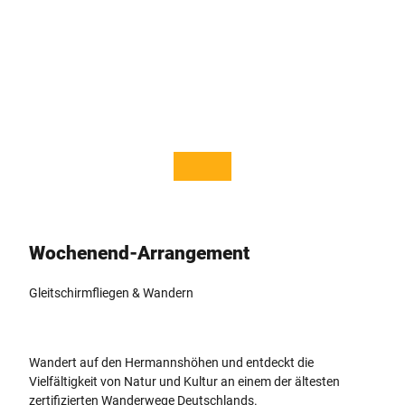
© Ho
© Ho
tel Re
tel Re
hkitz,
hkitz,
A. Kr
A. Kr
aft
aft
Wochenend-Arrangement
Gleitschirmfliegen & Wandern
Wandert auf den Hermannshöhen und entdeckt die
Vielfältigkeit von Natur und Kultur an einem der ältesten
zertifizierten Wanderwege Deutschlands.