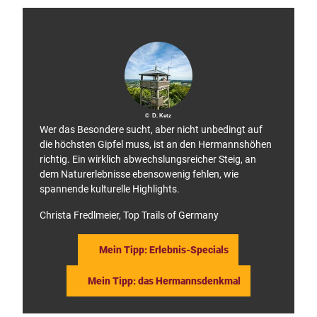
u
etz
b
© D. Ketz
Wer das Besondere sucht, aber nicht unbedingt auf
die höchsten Gipfel muss, ist an den Hermannshöhen
richtig. Ein wirklich abwechslungsreicher Steig, an
dem Naturerlebnisse ebensowenig fehlen, wie
spannende kulturelle Highlights.
Christa Fredlmeier, Top Trails of Germany
Mein Tipp: Erlebnis-Specials
Mein Tipp: das Hermannsdenkmal