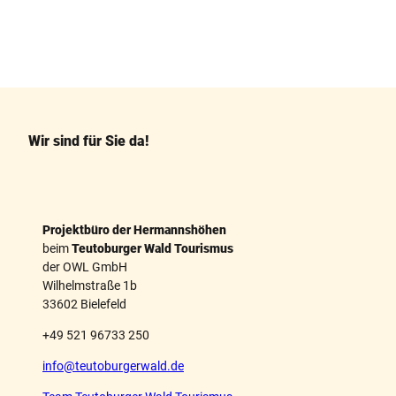
F
P
a
i
c
n
e
t
b
e
o
r
o
e
k
s
Wir sind für Sie da!
t
Projektbüro der Hermannshöhen
beim
Teutoburger Wald Tourismus
der OWL GmbH
Wilhelmstraße 1b
33602 Bielefeld
+49 521 96733 250
info@teutoburgerwald.de