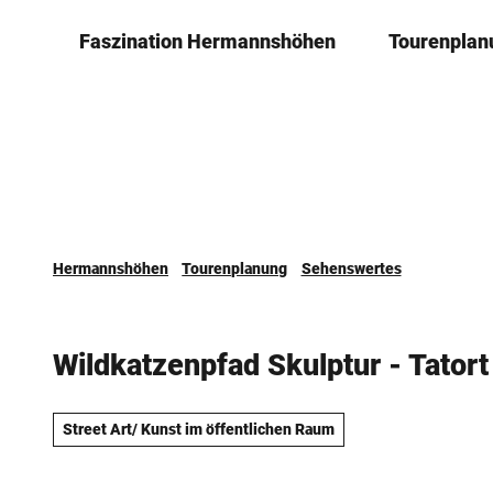
Z
Faszination ­Hermannshöhen
Tourenplan
u
m
I
n
h
a
l
t
Hermannshöhen
Tourenplanung
Sehenswertes
Wildkatzenpfad Skulptur - Tatort
Street Art/ Kunst im öffentlichen Raum