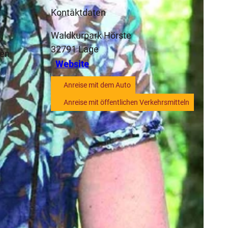
Kontaktdaten
Waldkurpark Hörste
32791
Lage
hen
Website
Anreise mit dem Auto
Anreise mit öffentlichen Verkehrsmitteln