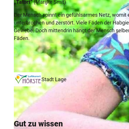
„Tatort“
(Marijke Smit)
Der Mensch spinnt ein gefühlsarmes Netz, womit e
unterbrochen und zerstört. Viele Fäden der Habgier
Gewebe. Doch mittendrin hängt der Mensch selber
Fäden.
Stadt Lage
Gut zu wissen