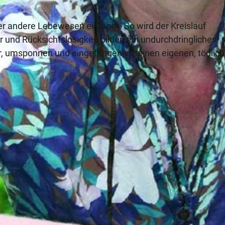
r andere Lebewesen einfängt. So wird der Kreislauf
 und Rücksichtslosigkeit bilden ein undurchdringliches
, umsponnen und eingefangen in seinen eigenen, tödlic