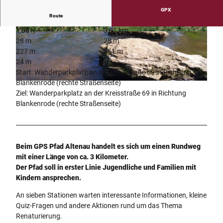
GPX
Route
1:00 h
3,01 km
© Naturpark Teutoburger Wald / Eggegebirge |
© Naturpark Teutoburger Wald / Eggegebirge
28 m
28 m
CC-BY-SA
227 m
251 m
24 m
Start: Wanderparkplatz an der Kreisstraße 69 in Richtung
Blankenrode (rechte Straßenseite)
© CC-BY-SA Naturpark Teutoburger Wald / Eggegebirge, H. Kölker |
CC-BY-SA
Ziel: Wanderparkplatz an der Kreisstraße 69 in Richtung
Blankenrode (rechte Straßenseite)
Beim GPS Pfad Altenau handelt es sich um einen Rundweg
mit einer Länge von ca. 3 Kilometer.
Der Pfad soll in erster Linie Jugendliche und Familien mit
Kindern ansprechen.
An sieben Stationen warten interessante Informationen, kleine
Quiz-Fragen und andere Aktionen rund um das Thema
Renaturierung.