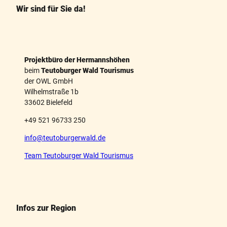
k
s
Wir sind für Sie da!
t
Projektbüro der Hermannshöhen
beim
Teutoburger Wald Tourismus
der OWL GmbH
Wilhelmstraße 1b
33602 Bielefeld
+49 521 96733 250
info@teutoburgerwald.de
Team Teutoburger Wald Tourismus
Infos zur Region