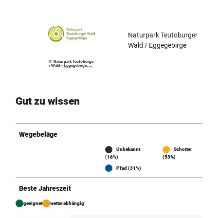
Naturpark Teutoburger
Wald / Eggegebirge
© Naturpark Teutoburge
r Wald - Eggegebirge, Na
turpark Teutoburger Wal
d / Eggegebirge |
CC-BY-NC-ND
Gut zu wissen
Wegebeläge
Unbekannt
Schotter
(16%)
(53%)
Pfad (31%)
Beste Jahreszeit
geeignet
wetterabhängig