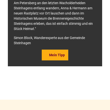
Am Petersberg an den letzten Wacholderheiden
Steinhagens entlang wandern, Anna & Hermann am
neuen Rastplatz vor Ort lauschen und dann im
Historischen Museum die Brennereigeschichte
Steinhagens erleben, das ist einfach stimmig und ein
Stück Heimat."
Simon Block, Wanderexperte aus der Gemeinde
Steinhagen
Mein Tipp
F
P
a
i
c
n
e
t
b
e
o
r
o
e