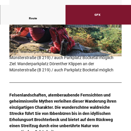
GPX
Route
2:43 h
9,35 km
© Torben Conrad, Teutoburger Wald Tourismu
© Stadtmarketing Ibbenbüren, M. Windoffer
285 m
280 m
s
75 m
169 m
94 m
Start: Wanderparkplatz Dörenther Klippen an der
Münsterstraße (B 219) / auch Parkplatz Bocketal möglich
I
Ziel: Wanderparkplatz Dörenther Klippen an der
b
Münsterstraße (B 219) / auch Parkplatz Bocketal möglich
b
e
n
b
Felsenlandschaften, atemberaubende Fernsichten und
ü
geheimnisvolle Mythen verleihen dieser Wanderung ihren
r
einzigartigen Charakter. Die wunderschöne waldreiche
e
Strecke führt Sie von Ibbenbüren bis in den idyllischen
n
Erholungsort Brochterbeck und bietet auf dem Rückweg
_
einen Streifzug durch eine unberührte Natur von
P