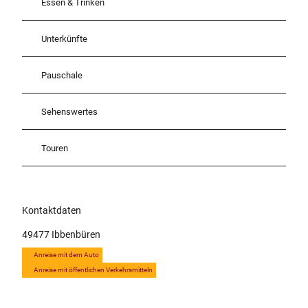
Essen & Trinken
Unterkünfte
Pauschale
Sehenswertes
Touren
Kontaktdaten
49477
Ibbenbüren
Anreise mit dem Auto
Anreise mit öffentlichen Verkehrsmitteln