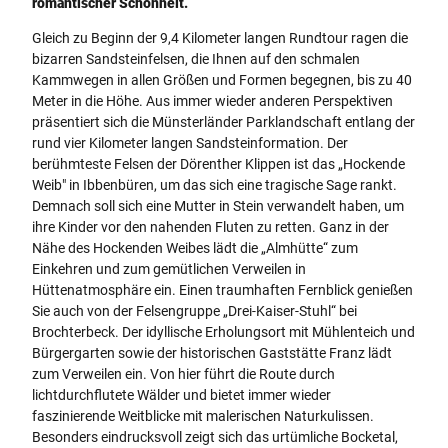
romantischer Schönheit.
l
i
Gleich zu Beginn der 9,4 Kilometer langen Rundtour ragen die
s
bizarren Sandsteinfelsen, die Ihnen auf den schmalen
s
Kammwegen in allen Größen und Formen begegnen, bis zu 40
e
Meter in die Höhe. Aus immer wieder anderen Perspektiven
e
präsentiert sich die Münsterländer Parklandschaft entlang der
f
rund vier Kilometer langen Sandsteinformation. Der
e
berühmteste Felsen der Dörenther Klippen ist das „Hockende
l
Weib" in Ibbenbüren, um das sich eine tragische Sage rankt.
s
Demnach soll sich eine Mutter in Stein verwandelt haben, um
e
ihre Kinder vor den nahenden Fluten zu retten. Ganz in der
n
Nähe des Hockenden Weibes lädt die „Almhütte“ zum
_
Einkehren und zum gemütlichen Verweilen in
S
Hüttenatmosphäre ein. Einen traumhaften Fernblick genießen
t
Sie auch von der Felsengruppe „Drei-Kaiser-Stuhl“ bei
a
Brochterbeck. Der idyllische Erholungsort mit Mühlenteich und
d
Bürgergarten sowie der historischen Gaststätte Franz lädt
t
zum Verweilen ein. Von hier führt die Route durch
m
lichtdurchflutete Wälder und bietet immer wieder
a
faszinierende Weitblicke mit malerischen Naturkulissen.
r
Besonders eindrucksvoll zeigt sich das urtümliche Bocketal,
k