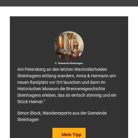
P
drun
Kaise
i
r
l
g
e
r
w
e
g
© Gemeinde Steinhagen
Am Petersberg an den letzten Wacholderheiden
Steinhagens entlang wandern, Anna & Hermann am
neuen Rastplatz vor Ort lauschen und dann im
Historischen Museum die Brennereigeschichte
Steinhagens erleben, das ist einfach stimmig und ein
Stück Heimat."
Simon Block, Wanderexperte aus der Gemeinde
Steinhagen
Mein Tipp