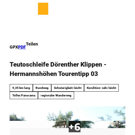
Z
u
T
Merkzettel
Suche
Menü
m
e
I
i
n
l
h
e
a
n
Teilen
GPX
PDF
l
t
Teutoschleife Dörenther Klippen -
Hermannshöhen Tourentipp 03
9,35 km lang
Rundweg
Schwierigkeit: leicht
Kondition: sehr leicht
Tolles Panorama
regionaler Wanderweg