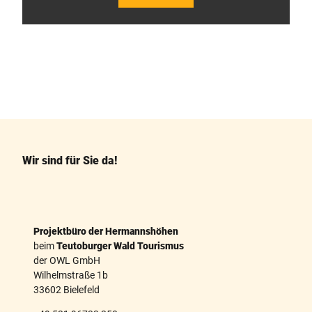
F
P
a
i
c
n
e
t
b
e
o
r
o
e
k
s
Wir sind für Sie da!
t
Projektbüro der Hermannshöhen
beim
Teutoburger Wald Tourismus
der OWL GmbH
Wilhelmstraße 1b
33602 Bielefeld