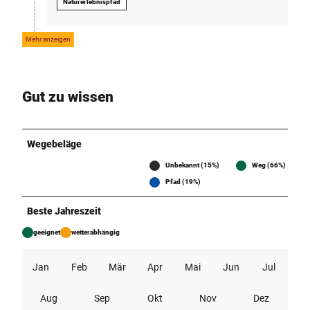
Naturerlebnispfad
P
L
_
Mehr anzeigen
2
0
0
Gut zu wissen
0
.
j
p
Wegebeläge
g
Unbekannt (15%)
Weg (66%)
Pfad (19%)
Beste Jahreszeit
geeignet
wetterabhängig
Jan
Feb
Mär
Apr
Mai
Jun
Jul
Aug
Sep
Okt
Nov
Dez