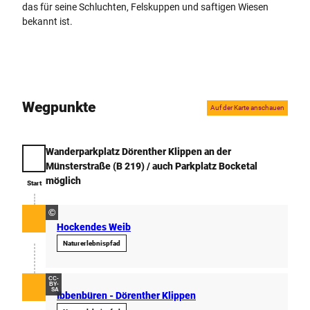
das für seine Schluchten, Felskuppen und saftigen Wiesen
e
bekannt ist.
t
i
n
g
I
b
Wegpunkte
Auf der Karte anschauen
b
e
n
Wanderparkplatz Dörenther Klippen an der
b
Start
Münsterstraße (B 219) / auch Parkplatz Bocketal
ü
möglich
Start
r
e
©
n
Hockendes Weib
G
Naturerlebnispfad
m
b
H
CC-
BY-
_
SA
Ibbenbüren - Dörenther Klippen
S