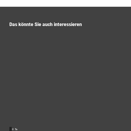
Das könnte Sie auch interessieren
P
r
i
v
a
Detmold
© Te