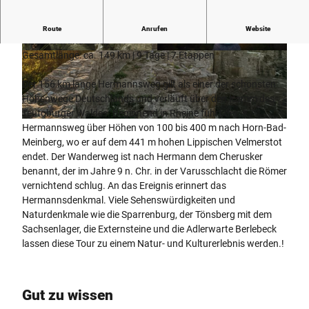
8 ÜF, 7 Lunchpakete, Gepäcktransfer, Infomaterial
Route
Anrufen
Website
Streckenwanderung
Gesamtlänge: ca. 149 km | 9 Tage | 7 Etappen
© Teutoburger Wald Tourismus, T. Conrad
© LTM GmbH
Der 156 km lange Hermannsweg gilt als einer der schönsten
Höhenwege Deutschlands und verläuft über den Kamm des
Teutoburger Waldes. Beginnend in Rheine führt der
© Teutoburger Wald Tourismus, M. Schoberer
Hermannsweg über Höhen von 100 bis 400 m nach Horn-Bad-
Meinberg, wo er auf dem 441 m hohen Lippischen Velmerstot
endet. Der Wanderweg ist nach Hermann dem Cherusker
benannt, der im Jahre 9 n. Chr. in der Varusschlacht die Römer
vernichtend schlug. An das Ereignis erinnert das
Hermannsdenkmal. Viele Sehenswürdigkeiten und
Naturdenkmale wie die Sparrenburg, der Tönsberg mit dem
Sachsenlager, die Externsteine und die Adlerwarte Berlebeck
lassen diese Tour zu einem Natur- und Kulturerlebnis werden.!
Gut zu wissen