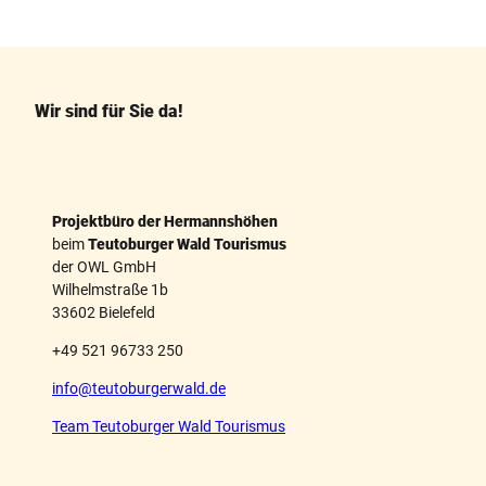
a
i
c
n
e
t
b
e
o
r
o
e
k
s
Wir sind für Sie da!
t
Projektbüro der Hermannshöhen
beim
Teutoburger Wald Tourismus
der OWL GmbH
Wilhelmstraße 1b
33602 Bielefeld
+49 521 96733 250
info@teutoburgerwald.de
Team Teutoburger Wald Tourismus