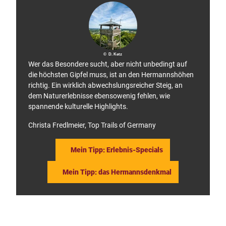
© D. Ketz
Wer das Besondere sucht, aber nicht unbedingt auf
die höchsten Gipfel muss, ist an den Hermannshöhen
richtig. Ein wirklich abwechslungsreicher Steig, an
dem Naturerlebnisse ebensowenig fehlen, wie
spannende kulturelle Highlights.
Christa Fredlmeier, Top Trails of Germany
Mein Tipp: Erlebnis-Specials
Mein Tipp: das Hermannsdenkmal
F
P