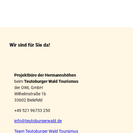
F
P
a
i
c
n
e
t
b
e
o
r
o
e
k
s
Wir sind für Sie da!
t
Projektbüro der Hermannshöhen
beim
Teutoburger Wald Tourismus
der OWL GmbH
Wilhelmstraße 1b
33602 Bielefeld
+49 521 96733 250
info@teutoburgerwald.de
Team Teutoburger Wald Tourismus