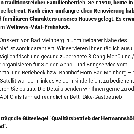
traditionsreicher Familienbetrieb. Seit 1910, heute in 
ice betreut. Nach einer umfangreichen Renovierung hab
nd familiären Charakters unseres Hauses gelegt. Es erw
em Wellness-Vital-Frühstück.
 Ortskern von Bad Meinberg in unmittelbarer Nähe des
af ist somit garantiert. Wir servieren Ihnen täglich aus 
täglich frisch und gesund zubereitete 3-Gang-Menü und /
ir organisieren für Sie den Abhol- und Bringservice vom
tal und Berlebeck bzw. Bahnhof Horn-Bad Meinberg – 
Satellit wandern, inklusive dem kinderleicht zu bedienen
en Sie es aus. Die Details senden wir Ihnen gerne zu od
ADFC als fahrradfreundlicher Bett+Bike-Gastbetrieb
d trägt die Gütesiegel "Qualitätsbetrieb der Hermannshö
d".