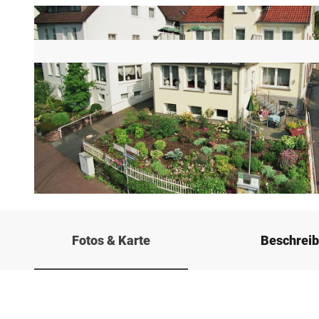
© Manfred Wiehenkamp, Gästehaus Havergoh
Fotos & Karte
Beschrei