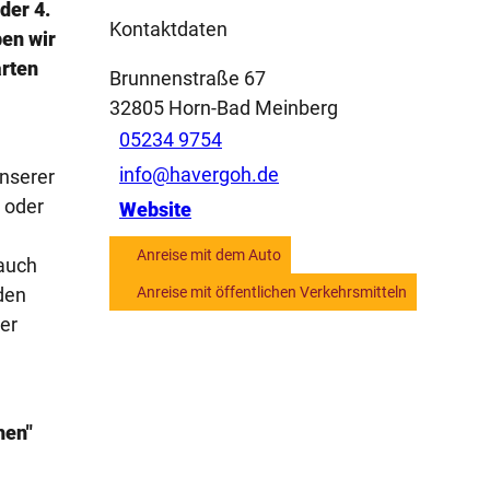
der 4.
Kontaktdaten
en wir
arten
Brunnenstraße 67
32805
Horn-Bad Meinberg
05234 9754
info@havergoh.de
unserer
 oder
Website
Anreise mit dem Auto
auch
den
Anreise mit öffentlichen Verkehrsmitteln
er
hen"