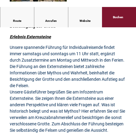
s
e
l
Buchen
Erlebnis Externsteine - offene Führung Externsteine mit
Route
Anrufen
Website
e
Besichtigung der Grotte
c
t
Erlebnis Externsteine
e
Unsere spannende Führung für Individualreisende findet
d
immer samstags und sonntags um 11 Uhr statt, ergänzt
_
durch Zusatztermine am Montag und Mittwoch in den Ferien.
c
Die Führung an den Externsteinen bietet zahlreiche
s
Informationen über Mythos und Wahrheit, beinhaltet die
m
Besichtigung der Grotte und den anschließenden Aufstieg auf
_
die Felsen.
c
Unsere Gästeführer begrüßen Sie am Infozentrum
r
Externsteine. Sie zeigen Ihnen die Externsteine aus einer
o
anderen Perspektive und klären viele Fragen auf. Was ist
p
historisch belegt und was ist Mythos? Hier erfahren Sie es! Sie
u
verweilen am Kreuzabnahmerelief und besichtigen die sonst
p
verschlossene Grotte. Zum Abschluss der Führung besteigen
_
Sie selbständig die Felsen und genießen die Aussicht.
E