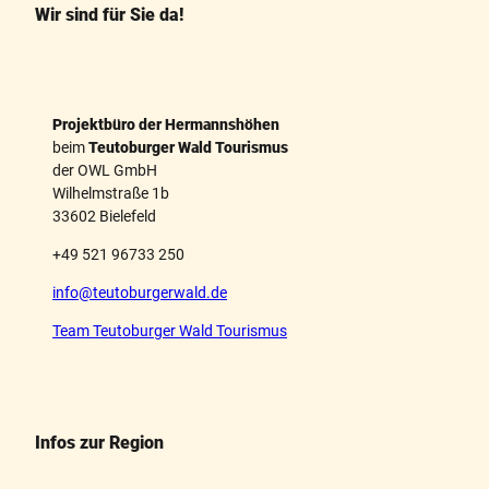
k
s
Wir sind für Sie da!
t
Projektbüro der Hermannshöhen
beim
Teutoburger Wald Tourismus
der OWL GmbH
Wilhelmstraße 1b
33602 Bielefeld
+49 521 96733 250
info@teutoburgerwald.de
Team Teutoburger Wald Tourismus
Infos zur Region