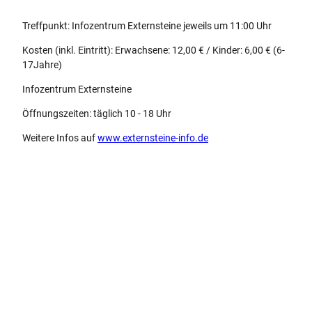
x
t
Treffpunkt: Infozentrum Externsteine jeweils um 11:00 Uhr
e
r
Kosten (inkl. Eintritt): Erwachsene: 12,00 € / Kinder: 6,00 € (6-
n
17Jahre)
s
Infozentrum Externsteine
t
e
Öffnungszeiten: täglich 10 - 18 Uhr
i
n
Weitere Infos auf
www.externsteine-info.de
e
_
I
n
n
e
h
a
l
t
e