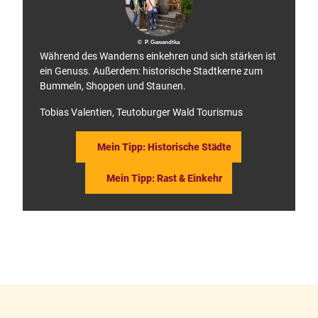
a
n
y
© P. Gawandtka
Während des Wanderns einkehren und sich stärken ist
ein Genuss. Außerdem: historische Stadtkerne zum
Bummeln, Shoppen und Staunen.
Tobias Valentien, Teutoburger Wald Tourismus
Mein Tipp: Historische Städte
Mein Tipp: Rast & Einkehr
F
P
a
i
c
n
e
t
b
e
o
r
o
e