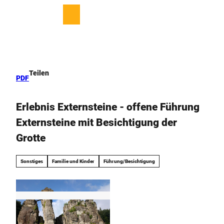
Z
u
T
Merkzettel
Suche
Menü
m
e
I
i
n
l
h
e
a
n
Teilen
PDF
l
t
Erlebnis Externsteine - offene Führung
Externsteine mit Besichtigung der
Grotte
Sonstiges
Familie und Kinder
Führung/Besichtigung