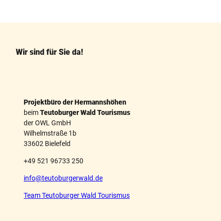
F
P
a
i
c
n
e
t
b
e
o
r
o
e
k
s
Wir sind für Sie da!
t
Projektbüro der Hermannshöhen
beim
Teutoburger Wald Tourismus
der OWL GmbH
Wilhelmstraße 1b
33602 Bielefeld
+49 521 96733 250
info@teutoburgerwald.de
Team Teutoburger Wald Tourismus