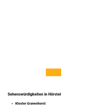
© Te
© Sta
cklen
dt Hö
burge
rstel
r Lan
d Tou
rismu
s e.V. ,
Rudi
Schu
bert
Sehenswürdigkeiten in Hörstel
Kloster Gravenhorst