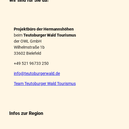
Wir sind für Sie da!
t
Projektbüro der Hermannshöhen
beim
Teutoburger Wald Tourismus
der OWL GmbH
Wilhelmstraße 1b
33602 Bielefeld
+49 521 96733 250
info@teutoburgerwald.de
Team Teutoburger Wald Tourismus
Infos zur Region