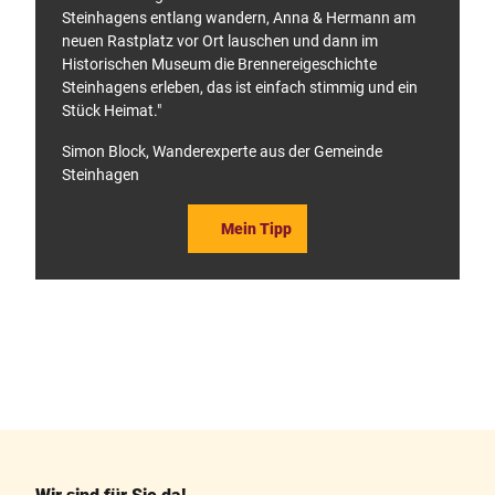
Steinhagens entlang wandern, Anna & Hermann am
neuen Rastplatz vor Ort lauschen und dann im
Historischen Museum die Brennereigeschichte
Steinhagens erleben, das ist einfach stimmig und ein
Stück Heimat."
Simon Block, Wanderexperte aus der Gemeinde
Steinhagen
Mein Tipp
F
P
a
i
c
n
e
t
b
e
o
r
o
e
k
s