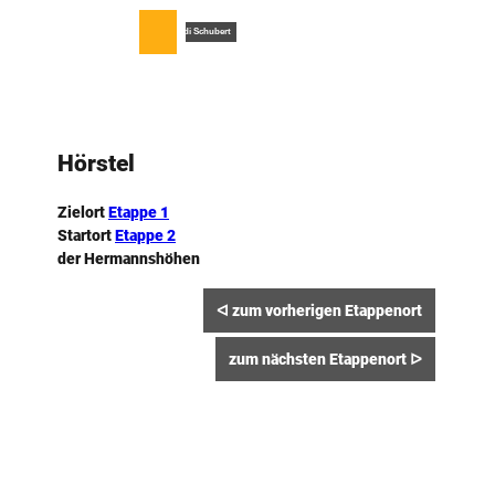
Z
u
T
© Tecklenburger Land Tourismus, Rudi Schubert
Merkzettel
Suche
Menü
m
e
I
i
n
l
h
e
a
n
Hörstel
l
t
Zielort
Etappe 1
Startort
Etappe 2
der ­Hermannshöhen
ᐊ zum vorherigen Etappenort
zum nächsten Etappenort ᐅ