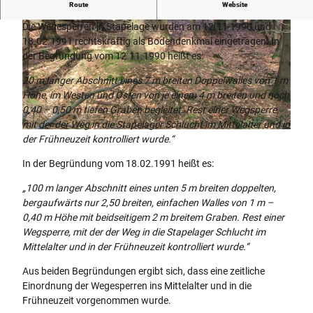
Die Wegesperren in Stapelage
Route
Website
Die Wegesperren in Stapelage wurden am 12.11 1990 und
18.02.1991 rechtskräftig als Bodendenkmal eingetragen. In
der Begründung vom 12.11.1990 heißt es:
20 m langer Abschnitt eines 7 m breiten Doppelwalles von 1 m
Höhe, im Westen und Osten von je einem 4 m breiten und noch
© Thevis, Thevis |
CC-BY-SA
0,40 – 0,50 m tiefen Graben begleitet. Rest einer Wegsperre,
mit der der Weg in die Stapelager Schlucht im Mittelalter und in
© Thevis, Thevis |
CC-BY-SA
der Frühneuzeit kontrolliert wurde.“
In der Begründung vom 18.02.1991 heißt es:
„100 m langer Abschnitt eines unten 5 m breiten doppelten,
bergaufwärts nur 2,50 breiten, einfachen Walles von 1 m –
0,40 m Höhe mit beidseitigem 2 m breitem Graben. Rest einer
Wegsperre, mit der der Weg in die Stapelager Schlucht im
Mittelalter und in der Frühneuzeit kontrolliert wurde.“
Aus beiden Begründungen ergibt sich, dass eine zeitliche
Einordnung der Wegesperren ins Mittelalter und in die
Frühneuzeit vorgenommen wurde.