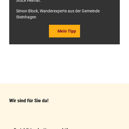
Stück Heimat."
Simon Block, Wanderexperte aus der Gemeinde
Steinhagen
Mein Tipp
F
P
a
i
c
n
e
t
b
e
o
r
o
e
k
s
Wir sind für Sie da!
t