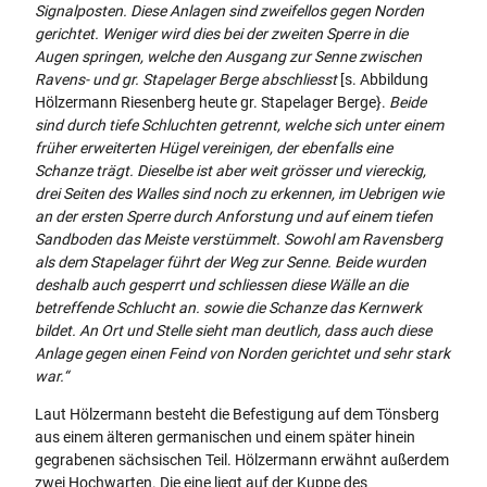
Signalposten. Diese Anlagen sind zweifellos gegen Norden
gerichtet. Weniger wird dies bei der zweiten Sperre in die
Augen springen, welche den Ausgang zur Senne zwischen
Ravens- und gr. Stapelager Berge abschliesst
[s. Abbildung
Hölzermann Riesenberg heute gr. Stapelager Berge}.
Beide
sind durch tiefe Schluchten getrennt, welche sich unter einem
früher erweiterten Hügel vereinigen, der ebenfalls eine
Schanze trägt. Dieselbe ist aber weit grösser und viereckig,
drei Seiten des Walles sind noch zu erkennen, im Uebrigen wie
an der ersten Sperre durch Anforstung und auf einem tiefen
Sandboden das Meiste verstümmelt. Sowohl am Ravensberg
als dem Stapelager führt der Weg zur Senne. Beide wurden
deshalb auch gesperrt und schliessen diese Wälle an die
betreffende Schlucht an. sowie die Schanze das Kernwerk
bildet. An Ort und Stelle sieht man deutlich, dass auch diese
Anlage gegen einen Feind von Norden gerichtet und sehr stark
war.“
Laut Hölzermann besteht die Befestigung auf dem Tönsberg
aus einem älteren germanischen und einem später hinein
gegrabenen sächsischen Teil. Hölzermann erwähnt außerdem
zwei Hochwarten. Die eine liegt auf der Kuppe des