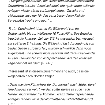
„ Die geringere Stärke*) der Werke und die doch erkennbare
Grundform bei aller Verschiedenheit stempeln anderseits die
Anlagen wieder als zu vorübergehendem Zwecke und
gleichzeitig, also nur für den ganz besonderen Fall der
Varuskatastrophe angelegt“. …
*) „ Im Durchschnitt hatten die Wälle wohl von der
Grabensohle bis zur Wallkrone 10 Fuss Höhe. Das Erdreich
trug bei der knappen Zeit zur Stärke wesentlich bei, wie auch
zur späteren Erhaltung. Die Wälle sind fast durchgängig von
beiden Seiten aufgeworfen, wurden schwerlich dann noch
zugerichtet, und scheint nicht sehr viel Zeit darauf verwendet
zu sein. Sie konnten von entsprechenden Kräften an einem
Tage beendet we rden“ (S. 148).
Interessant ist in diesem Zusammenhang auch, dass die
Wegsperren nach Norden zeigen.
„ Denn wie dem Römerheer der Durchbruch nach Süden durch
jene Anlagen verwehrt werden sollte, durfte es auch nach
Norden nicht wieder frei kommen. Ganz dementsprechende
Anlagen fanden wir in der Nordkette des Schlachtfeldes“ (S.
135).