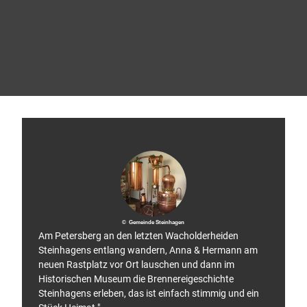
A
l
t
e
r
Paderborn
© Gu
P
drun
Kaise
i
r
l
g
e
r
w
e
g
© Gemeinde Steinhagen
Am Petersberg an den letzten Wacholderheiden
Steinhagens entlang wandern, Anna & Hermann am
neuen Rastplatz vor Ort lauschen und dann im
Historischen Museum die Brennereigeschichte
Steinhagens erleben, das ist einfach stimmig und ein