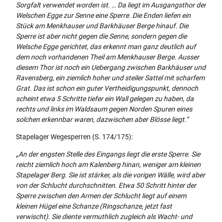
Sorgfalt verwendet worden ist. … Da liegt im Ausgangsthor der
Welschen Egge zur Senne eine Sperre. Die Enden liefen ein
Stück am Menkhauser und Barkhäuser Berge hinauf. Die
Sperre ist aber nicht gegen die Senne, sondern gegen die
Welsche Egge gerichtet, das erkennt man ganz deutlich auf
dem noch vorhandenen Theil am Menkhauser Berge. Ausser
diesem Thor ist noch ein Uebergang zwischen Barkhäuser und
Ravensberg, ein ziemlich hoher und steiler Sattel mit scharfem
Grat. Das ist schon ein guter Vertheidigungspunkt, dennoch
scheint etwa 5 Schritte tiefer ein Wall gelegen zu haben, da
rechts und links im Waldsaum gegen Norden Spuren eines
solchen erkennbar waren, dazwischen aber Blösse liegt.“
Stapelager Wegesperren (S. 174/175):
„An der engsten Stelle des Eingangs liegt die erste Sperre. Sie
reicht ziemlich hoch am Kalenberg hinan, weniger am kleinen
Stapelager Berg. Sie ist stärker, als die vorigen Wälle, wird aber
von der Schlucht durchschnitten. Etwa 50 Schritt hinter der
Sperre zwischen den Armen der Schlucht liegt auf einem
kleinen Hügel eine Schanze (Ringschanze, jetzt fast
verwischt). Sie diente vermuthlich zugleich als Wacht- und