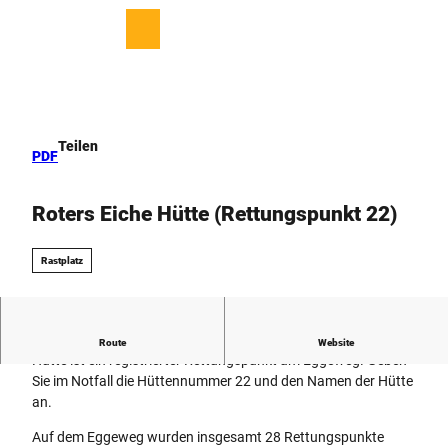
Z
u
T
Merkzettel
Suche
Menü
m
e
I
i
n
l
h
e
a
n
Teilen
PDF
l
t
Roters Eiche Hütte (Rettungspunkt 22)
Rastplatz
Frei zugängliche Schutzhütte am Eggeweg. Die Roters Eiche
Route
Website
Hütte ist ein registrierter Rettungspunkt am Eggeweg. Geben
Sie im Notfall die Hüttennummer 22 und den Namen der Hütte
an.
Auf dem Eggeweg wurden insgesamt 28 Rettungspunkte