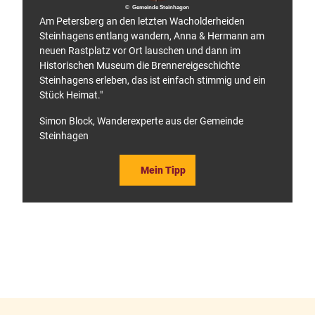
© Gemeinde Steinhagen
Am Petersberg an den letzten Wacholderheiden
Steinhagens entlang wandern, Anna & Hermann am
neuen Rastplatz vor Ort lauschen und dann im
Historischen Museum die Brennereigeschichte
Steinhagens erleben, das ist einfach stimmig und ein
Stück Heimat."
Simon Block, Wanderexperte aus der Gemeinde
Steinhagen
Mein Tipp
F
P
a
i
c
n
e
t
b
e