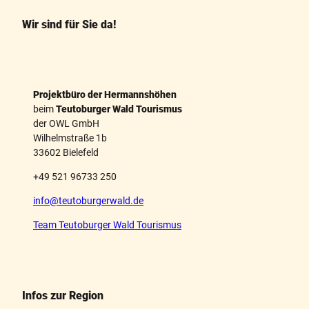
o
r
o
e
k
s
Wir sind für Sie da!
t
Projektbüro der Hermannshöhen
beim
Teutoburger Wald Tourismus
der OWL GmbH
Wilhelmstraße 1b
33602 Bielefeld
+49 521 96733 250
info@teutoburgerwald.de
Team Teutoburger Wald Tourismus
Infos zur Region